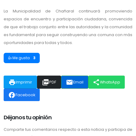
La Municipalidad de Chañaral continuará promoviendo
espacios de encuentro y participación ciudadana, convencida
de que el trabajo conjunto entre las autoridades y la comunidad
es fundamental para seguir construyendo una comuna con más
oportunidades para todas y todos.
👍 Me gusta
3
print
picture_as_pdf
email
share
Imprimir
PDF
Email
WhatsApp
facebook
Facebook
Déjanos tu opinión
Comparte tus comentarios respecto a esta noticia y participa de