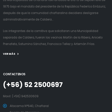
La Municipalidad de Chañaral fue fundada el día 13 de Septiembre de
1875 bajo el mandato del presidente de la República Federíco Errázuriz,
después de que la comunidad chañaralina decidiera desligarse
administrativamente de Caldera...
Los integrantes de la comitiva que solicitaron una Municipalidad
separada de Caldera, fueron los vecinos Martín de la Ribera, Aniceto
Prenafeta, Saturnino Sánchez, Francisco Tellez y Artemón Frías.
VER MÁS
CONTACTENOS
(+56) 52 2500697
Movil:
(+56) 942530609
Atacama N°640, Chañaral