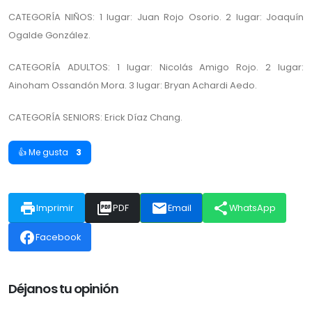
CATEGORÍA NIÑOS: 1 lugar: Juan Rojo Osorio. 2 lugar: Joaquín
Ogalde González.
CATEGORÍA ADULTOS: 1 lugar: Nicolás Amigo Rojo. 2 lugar:
Ainoham Ossandón Mora. 3 lugar: Bryan Achardi Aedo.
CATEGORÍA SENIORS: Erick Díaz Chang.
👍 Me gusta
3
print
picture_as_pdf
email
share
Imprimir
PDF
Email
WhatsApp
facebook
Facebook
Déjanos tu opinión