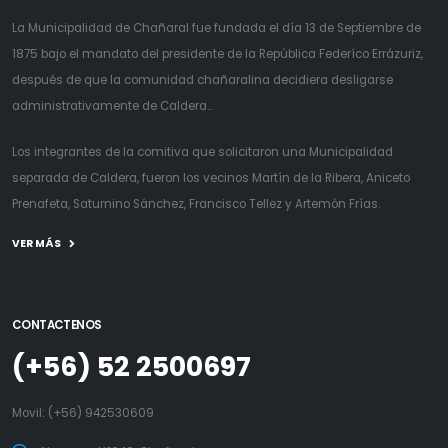
La Municipalidad de Chañaral fue fundada el día 13 de Septiembre de
1875 bajo el mandato del presidente de la República Federíco Errázuriz,
después de que la comunidad chañaralina decidiera desligarse
administrativamente de Caldera...
Los integrantes de la comitiva que solicitaron una Municipalidad
separada de Caldera, fueron los vecinos Martín de la Ribera, Aniceto
Prenafeta, Saturnino Sánchez, Francisco Tellez y Artemón Frías.
VER MÁS
CONTACTENOS
(+56) 52 2500697
Movil:
(+56) 942530609