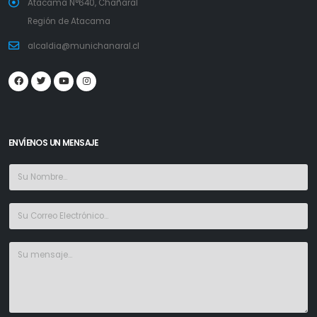
Atacama N°640, Chañaral
Región de Atacama
alcaldia@munichanaral.cl
ENVÍENOS UN MENSAJE