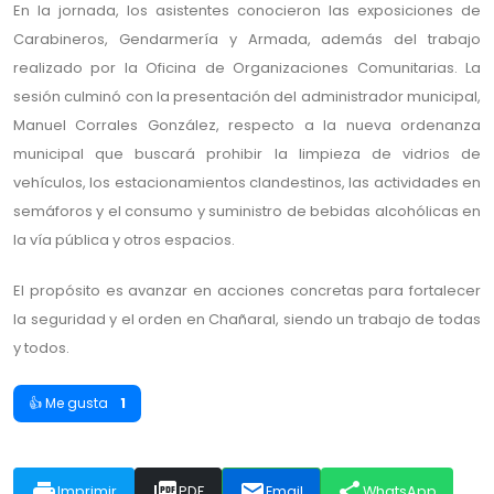
En la jornada, los asistentes conocieron las exposiciones de
Carabineros, Gendarmería y Armada, además del trabajo
realizado por la Oficina de Organizaciones Comunitarias. La
sesión culminó con la presentación del administrador municipal,
Manuel Corrales González, respecto a la nueva ordenanza
municipal que buscará prohibir la limpieza de vidrios de
vehículos, los estacionamientos clandestinos, las actividades en
semáforos y el consumo y suministro de bebidas alcohólicas en
la vía pública y otros espacios.
El propósito es avanzar en acciones concretas para fortalecer
la seguridad y el orden en Chañaral, siendo un trabajo de todas
y todos.
👍 Me gusta
1
print
picture_as_pdf
email
share
Imprimir
PDF
Email
WhatsApp