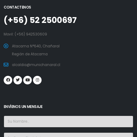
CONTACTENOS
(+56) 52 2500697
Movil:
(+56) 942530609
Atacama N°640, Chañaral
Región de Atacama
alcaldia@munichanaral.cl
ENVÍENOS UN MENSAJE