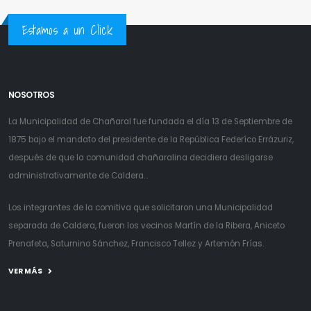
Estamos a un Click
NOSOTROS
La Municipalidad de Chañaral fue fundada el día 13 de Septiembre de
1875 bajo el mandato del presidente de la República Federíco Errázuriz,
después de que la comunidad chañaralina decidiera desligarse
administrativamente de Caldera...
Los integrantes de la comitiva que solicitaron una Municipalidad
separada de Caldera, fueron los vecinos Martín de la Ribera, Aniceto
Prenafeta, Saturnino Sánchez, Francisco Tellez y Artemón Frías.
VER MÁS