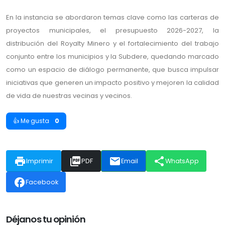
En la instancia se abordaron temas clave como las carteras de
proyectos municipales, el presupuesto 2026-2027, la
distribución del Royalty Minero y el fortalecimiento del trabajo
conjunto entre los municipios y la Subdere, quedando marcado
como un espacio de diálogo permanente, que busca impulsar
iniciativas que generen un impacto positivo y mejoren la calidad
de vida de nuestras vecinas y vecinos.
👍 Me gusta
0
print
picture_as_pdf
email
share
Imprimir
PDF
Email
WhatsApp
facebook
Facebook
Déjanos tu opinión