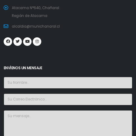
Atacama N°640, Chañaral
Región de Atacama
alcaldia@munichanaral.cl
ENVÍENOS UN MENSAJE