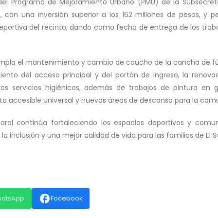
 del Programa de Mejoramiento Urbano (PMU) de la Subsecret
, con una inversión superior a los 162 millones de pesos, y pe
deportiva del recinto, dando como fecha de entrega de los traba
mpla el mantenimiento y cambio de caucho de la cancha de fút
iento del acceso principal y del portón de ingreso, la renova
s servicios higiénicos, además de trabajos de pintura en g
uta accesible universal y nuevas áreas de descanso para la com
aral continúa fortaleciendo los espacios deportivos y comuni
 la inclusión y una mejor calidad de vida para las familias de El S
facebook
hatsApp
Facebook