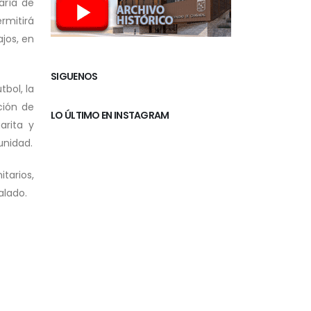
aría de
rmitirá
jos, en
SIGUENOS
bol, la
ción de
LO ÚLTIMO EN INSTAGRAM
arita y
unidad.
tarios,
alado.