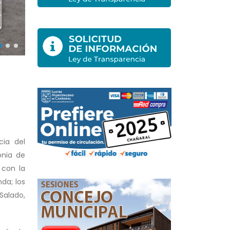
cia del
onia de
 con la
nda; los
Salado,