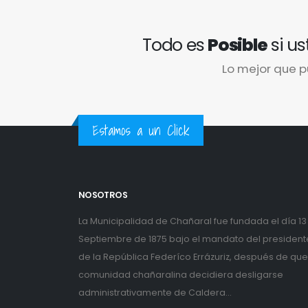
Todo es
Posible
si us
Lo mejor que p
Estamos a un Click
NOSOTROS
La Municipalidad de Chañaral fue fundada el día 13
Septiembre de 1875 bajo el mandato del president
de la República Federíco Errázuriz, después de que
comunidad chañaralina decidiera desligarse
administrativamente de Caldera...