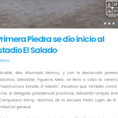
imera Piedra se dio inicio al
tadio El Salado
arios
Alcalde, Alex Ahumada Monroy, y con la destacada presen
istrativo, Sebastián Figueroa Melo, se llevó a cabo la cerem
raestructura Estadio El Salado”, iniciativa que también contó
cía; el delegado presidencial provincial, Sebastián Urrejola Ara
 Campusano Kemp; alumnos de la escuela Pedro Luján de El 
nidad en general.