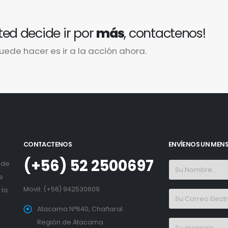
ted decide ir por
más
, contactenos!
uede hacer es ir a la acción ahora.
CONTACTENOS
ENVÍENOS UN MEN
(+56) 52 2500697
 de
e
Movil:
(+56) 942530609
 la
Atacama N°640, Chañaral
Región de Atacama