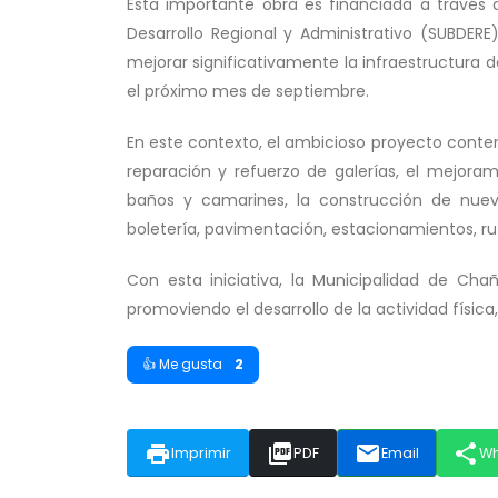
Esta importante obra es financiada a través
Desarrollo Regional y Administrativo (SUBDERE)
mejorar significativamente la infraestructura 
el próximo mes de septiembre.
En este contexto, el ambicioso proyecto conte
reparación y refuerzo de galerías, el mejoram
baños y camarines, la construcción de nuevo
boletería, pavimentación, estacionamientos, r
Con esta iniciativa, la Municipalidad de Chañ
promoviendo el desarrollo de la actividad física,
👍 Me gusta
2
print
picture_as_pdf
email
share
Imprimir
PDF
Email
W