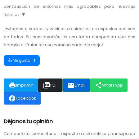
construcción de entornos más agradables para nuestras
familias. 🌳
Invitamos a vecinos y vecinas a cuidar estos espacios que son
de todos. Su conservación es una tarea compartida que nos
permite disfrutar de una comuna cada día mejor.
👍 Me gusta
1
print
picture_as_pdf
email
share
Imprimir
PDF
Email
WhatsApp
facebook
Facebook
Déjanos tu opinión
Comparte tus comentarios respecto a esta noticia y participa de