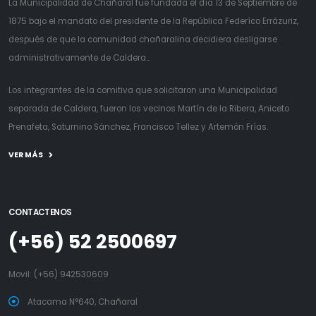
La Municipalidad de Chañaral fue fundada el día 13 de Septiembre de
1875 bajo el mandato del presidente de la República Federíco Errázuriz,
después de que la comunidad chañaralina decidiera desligarse
administrativamente de Caldera...
Los integrantes de la comitiva que solicitaron una Municipalidad
separada de Caldera, fueron los vecinos Martín de la Ribera, Aniceto
Prenafeta, Saturnino Sánchez, Francisco Tellez y Artemón Frías.
VER MÁS
CONTACTENOS
(+56) 52 2500697
Movil:
(+56) 942530609
Atacama N°640, Chañaral