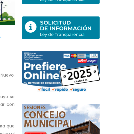
e
 Nuevo,
mayo se
gar con
ara que
dica el