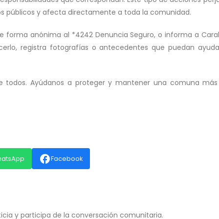
os públicos y afecta directamente a toda la comunidad.
 de forma anónima al *4242 Denuncia Seguro, o informa a Cara
acerlo, registra fotografías o antecedentes que puedan ayuda
 de todos. Ayúdanos a proteger y mantener una comuna más 
facebook
hatsApp
Facebook
ia y participa de la conversación comunitaria.