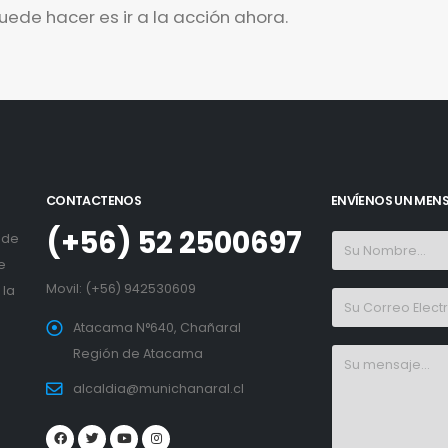
uede hacer es ir a la acción ahora.
CONTACTENOS
ENVÍENOS UN MEN
(+56) 52 2500697
 de
e
Movil:
(+56) 942530609
 la
Atacama N°640, Chañaral
Región de Atacama
alcaldia@munichanaral.cl