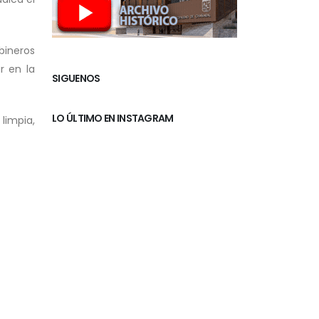
bineros
r en la
SIGUENOS
LO ÚLTIMO EN INSTAGRAM
limpia,