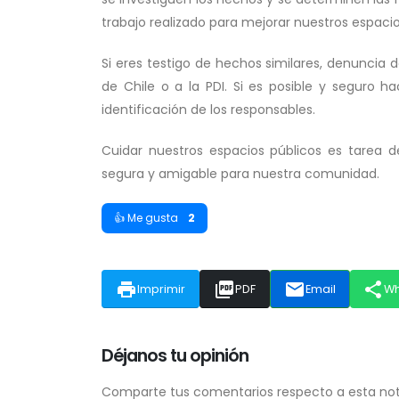
trabajo realizado para mejorar nuestros espaci
Si eres testigo de hechos similares, denuncia
de Chile o a la PDI. Si es posible y seguro h
identificación de los responsables.
Cuidar nuestros espacios públicos es tarea
segura y amigable para nuestra comunidad.
👍 Me gusta
2
print
picture_as_pdf
email
share
Imprimir
PDF
Email
W
Déjanos tu opinión
Comparte tus comentarios respecto a esta notic