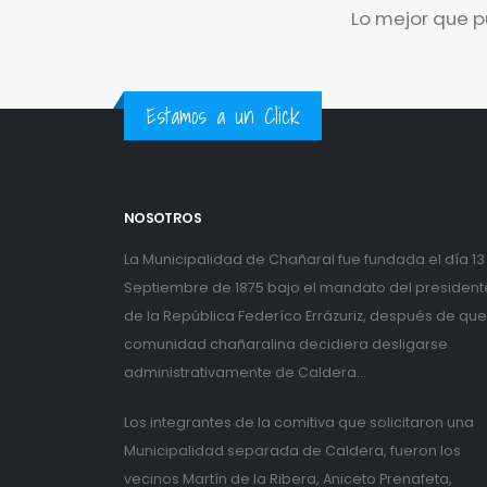
Lo mejor que p
Estamos a un Click
NOSOTROS
La Municipalidad de Chañaral fue fundada el día 13
Septiembre de 1875 bajo el mandato del president
de la República Federíco Errázuriz, después de que
comunidad chañaralina decidiera desligarse
administrativamente de Caldera...
Los integrantes de la comitiva que solicitaron una
Municipalidad separada de Caldera, fueron los
vecinos Martín de la Ribera, Aniceto Prenafeta,