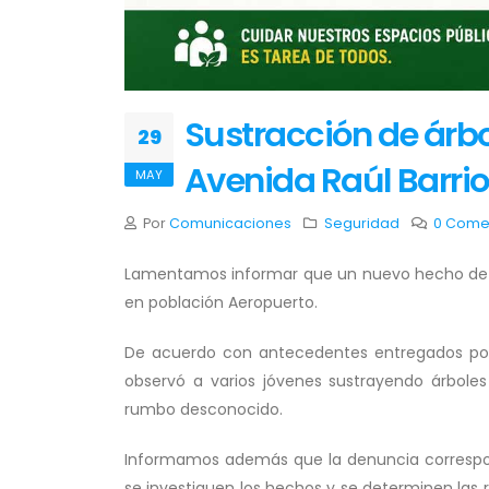
Sustracción de árb
29
Avenida Raúl Barri
MAY
Por
Comunicaciones
Seguridad
0 Come
Lamentamos informar que un nuevo hecho de va
en población Aeropuerto.
De acuerdo con antecedentes entregados por 
observó a varios jóvenes sustrayendo árboles
rumbo desconocido.
Informamos además que la denuncia correspon
se investiguen los hechos y se determinen las 